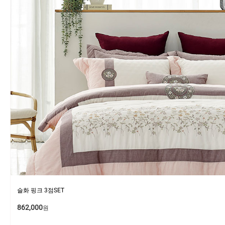
슬화 핑크 3점SET
862,000
원