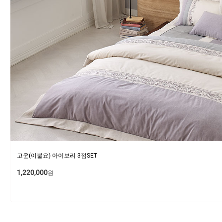
고운(이불요) 아이보리 3점SET
1,220,000
원