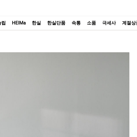
슬립
HEIMa
한실
한실단품
속통
소품
극세사
계절상
속통
소품
HEIMa
한실단품