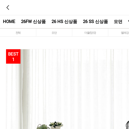
HOME
26FW 신상품
26 HS 신상품
26 SS 신상품
모던
전체
모던
더울(양모)
엘레강
1