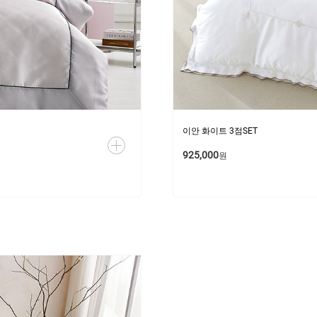
이안 화이트 3점SET
925,000
원