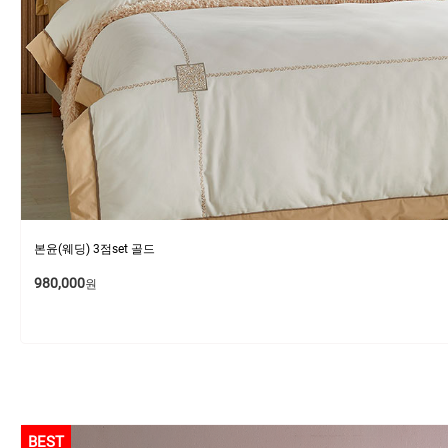
본윤(웨딩) 3점set 골드
980,000
원