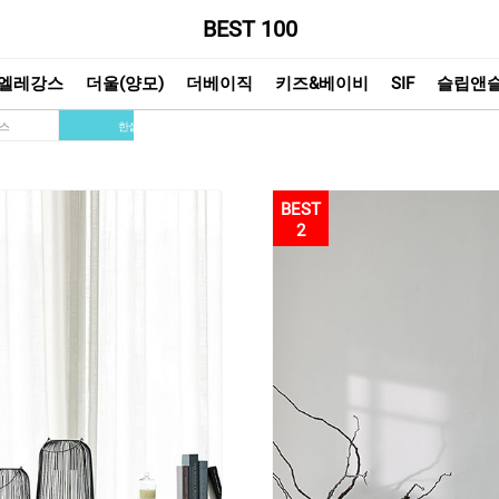
BEST 100
엘레강스
더울(양모)
더베이직
키즈&베이비
SIF
슬립앤
스
한실
키즈&베이비
SIF
2