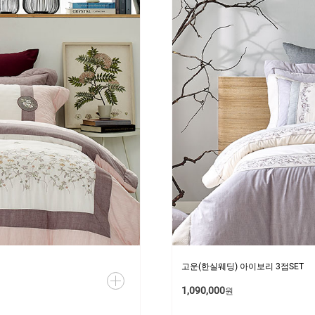
고운(한실웨딩) 아이보리 3점SET
1,090,000
원