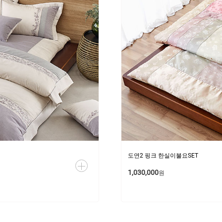
도연2 핑크 한실이불요SET
1,030,000
원