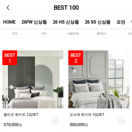
BEST 100
HOME
26FW 신상품
26 HS 신상품
26 SS 신상품
모던
전체
모던
더울(양모)
엘레강스
한
1
2
클리프 화이트 2점SET
오브제 화이트 3점SET
370,000
500,000
원
원