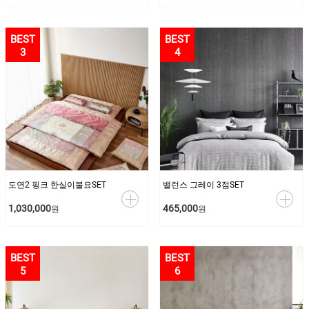
3
4
도연2 핑크 한실이불요SET
밸런스 그레이 3점SET
1,030,000
465,000
원
원
5
6