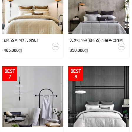
밸런스 베이지 3점SET
SL센세이션(밸런스) 이불속 그레이
465,000
350,000
원
원
7
8