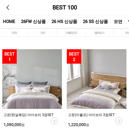
BEST 100
HOME
26FW 신상품
26 HS 신상품
26 SS 신상품
모던
전체
모던
더울(양모)
엘레강스
한
1
2
고운(한실웨딩) 아이보리 3점SET
고운(이불요) 아이보리 3점SET
1,090,000
1,220,000
원
원