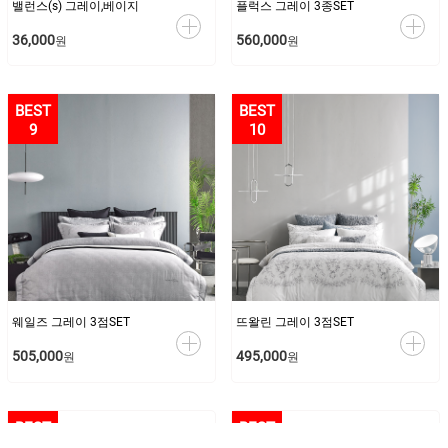
밸런스(s) 그레이,베이지
플럭스 그레이 3종SET
36,000
560,000
원
원
9
10
웨일즈 그레이 3점SET
뜨왈린 그레이 3점SET
505,000
495,000
원
원
11
12