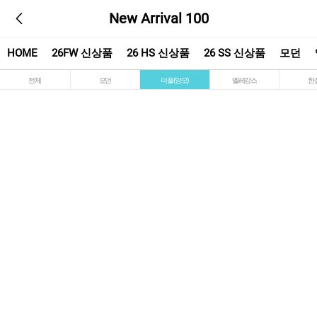
New Arrival 100
HOME
26FW 신상품
26 HS 신상품
26 SS 신상품
모던
전체
모던
더울(양모)
엘레강스
한