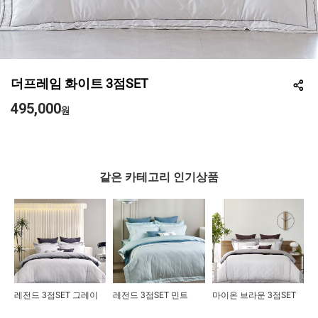
더프레임 화이트 3점SET
495,000
원
같은 카테고리 인기상품
레전드 3점SET 그레이
레전드 3점SET 민트
마이온 브라운 3점SET
뉴