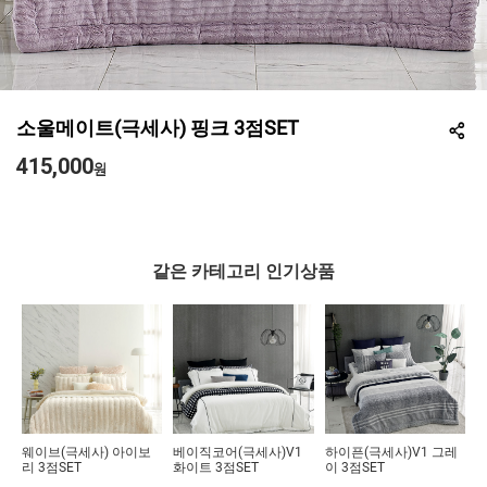
소울메이트(극세사) 핑크 3점SET
415,000
원
같은 카테고리 인기상품
웨이브(극세사) 아이보
베이직코어(극세사)V1
하이픈(극세사)V1 그레
트
리 3점SET
화이트 3점SET
이 3점SET
점