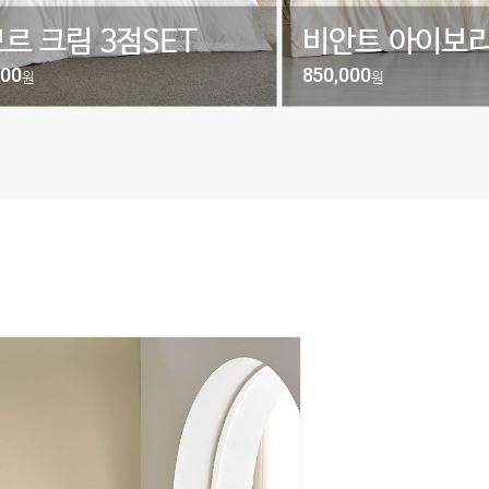
르 크림 3점SET
비안트 아이보리
000
850,000
원
원