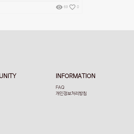
remove_red_eye
favorite_border
69
0
UNITY
INFORMATION
FAQ
개인정보처리방침