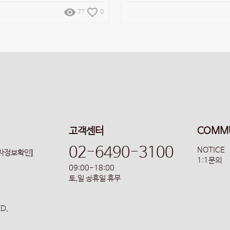
remove_red_eye
favorite_border
77
0
고객센터
COMM
02-6490-3100
NOTICE
업자정보확인]
1:1문의
09:00-18:00
토,일 공휴일 휴무
ED.