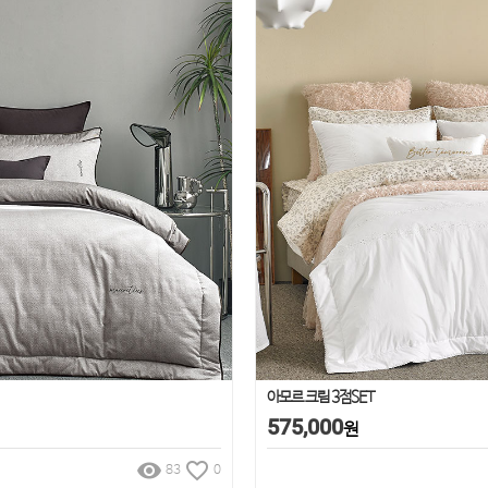
아모르 크림 3점SET
575,000
원
remove_red_eye
favorite_border
83
0