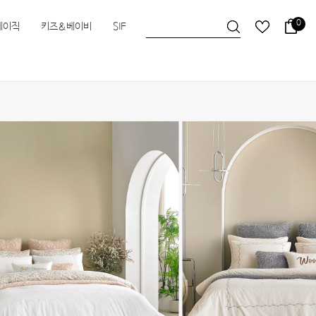
0
베이직
키즈&베이비
SIF
슬립앤슬립
HEIMa
한실
한실