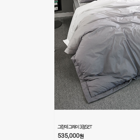
그란데 그레이 3점SET
535,000
원