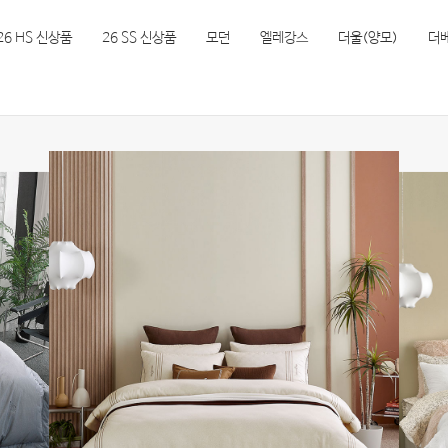
26 HS 신상품
26 SS 신상품
모던
엘레강스
더울(양모)
더