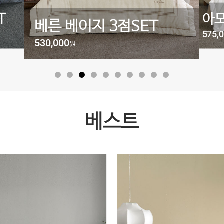
T
아모
베른 베이지 3점SET
575,
530,000
원
베스트