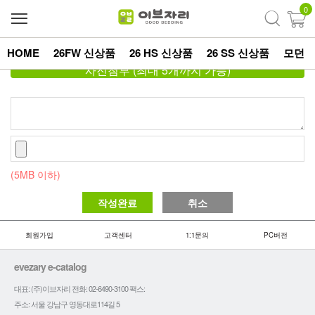
0
HOME
첨부파일
26FW 신상품
26 HS 신상품
26 SS 신상품
모던
사진첨부 (최대 5개까지 가능)
(5MB 이하)
작성완료
취소
회원가입
고객센터
1:1문의
PC버전
evezary e-catalog
대표: (주)이브자리 전화: 02-6490-3100 팩스:
주소: 서울 강남구 영동대로114길 5