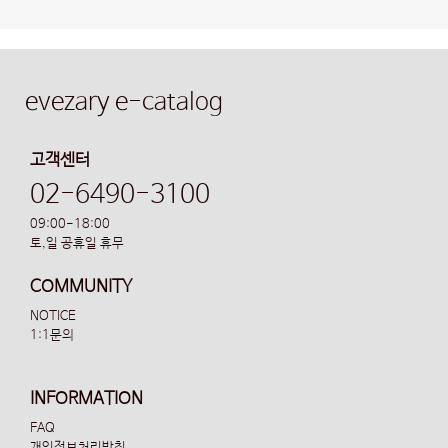
evezary e-catalog
고객센터
02-6490-3100
09:00-18:00
토,일 공휴일 휴무
COMMUNITY
NOTICE
1:1문의
INFORMATION
FAQ
개인정보처리방침