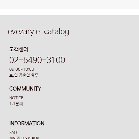
evezary e-catalog
고객센터
02-6490-3100
09:00-18:00
토,일 공휴일 휴무
COMMUNITY
NOTICE
1:1문의
INFORMATION
FAQ
개인정보처리방침