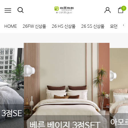
0
HOME
26FW 신상품
26 HS 신상품
26 SS 신상품
모던
엘
3점SE
아모르
베른 베이지 3점SET