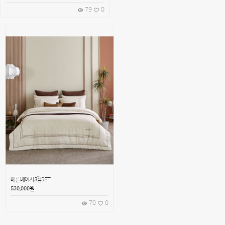
79
0
remove_red_eye
favorite_border
베른 베이지 3점SET
530,000
원
70
0
remove_red_eye
favorite_border