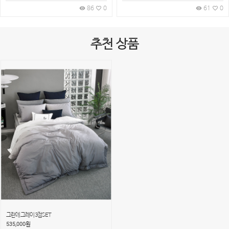
86
0
61
0
remove_red_eye
favorite_border
remove_red_eye
favorite_border
추천 상품
그란데 그레이 3점SET
535,000
원