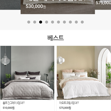
575,000
530,000
원
베스트
볼트 진그레이 3점SET
아모르 크림 3점SET
510,000
575,000
원
원