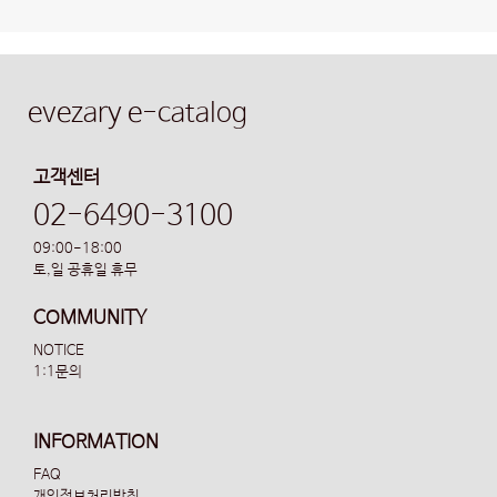
evezary e-catalog
고객센터
02-6490-3100
09:00-18:00
토,일 공휴일 휴무
COMMUNITY
NOTICE
1:1문의
INFORMATION
FAQ
개인정보처리방침