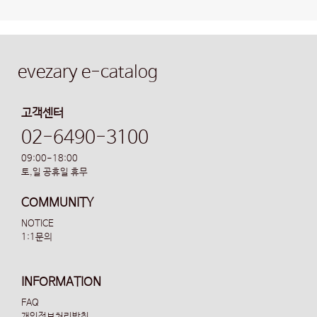
evezary e-catalog
고객센터
02-6490-3100
09:00-18:00
토,일 공휴일 휴무
COMMUNITY
NOTICE
1:1문의
INFORMATION
FAQ
개인정보처리방침