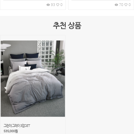
93
0
70
0
remove_red_eye
favorite_border
remove_red_eye
favorite_border
추천 상품
그란데 그레이 3점SET
535,000
원