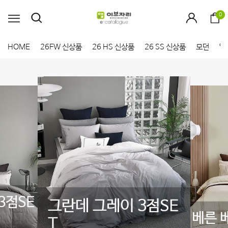
0
HOME
26FW 신상품
26 HS 신상품
26 SS 신상품
모던
엘
이 3점SE
아모
베른 베이지 3점SET