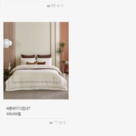
88
0
remove_red_eye
favorite_border
베른 베이지 3점SET
530,000
원
77
0
remove_red_eye
favorite_border