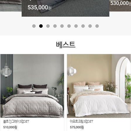
575,
530,000
원
베스트
볼트 진그레이 3점SET
아모르 크림 3점SET
510,000
575,000
원
원