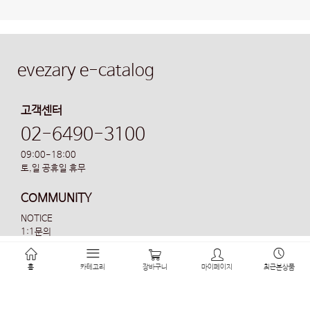
evezary e-catalog
고객센터
02-6490-3100
09:00-18:00
토,일 공휴일 휴무
COMMUNITY
NOTICE
1:1문의
홈
카테고리
장바구니
마이페이지
최근본상품
INFORMATION
FAQ
개인정보처리방침