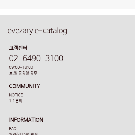
evezary e-catalog
고객센터
02-6490-3100
09:00-18:00
토,일 공휴일 휴무
COMMUNITY
NOTICE
1:1문의
INFORMATION
FAQ
개인정보처리방침