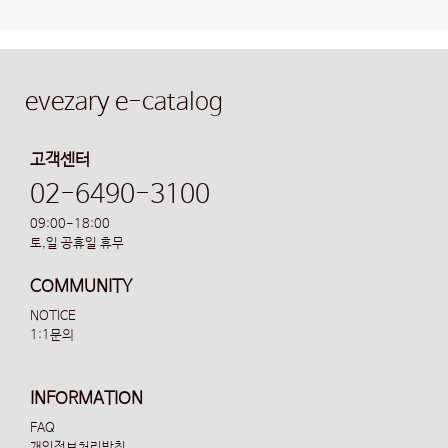
evezary e-catalog
고객센터
02-6490-3100
09:00-18:00
토,일 공휴일 휴무
COMMUNITY
NOTICE
1:1문의
INFORMATION
FAQ
개인정보처리방침