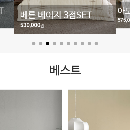
T
아모
베른 베이지 3점SET
575,
530,000
원
베스트