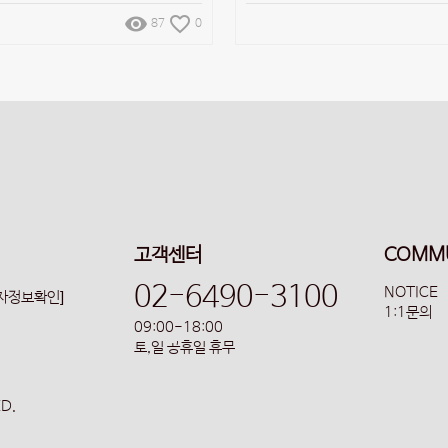
remove_red_eye
favorite_border
87
0
고객센터
COMM
02-6490-3100
NOTICE
업자정보확인]
1:1문의
09:00-18:00
토,일 공휴일 휴무
ED.