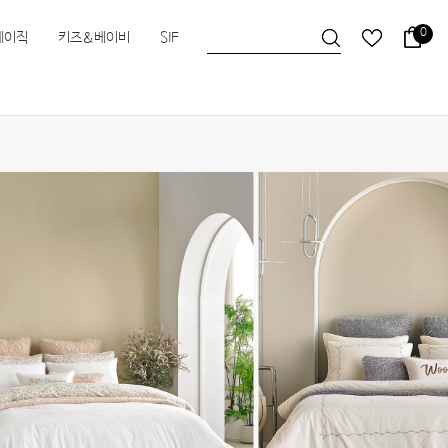
0
베이직
키즈&베이비
SIF
슬립앤슬립
HEIMa
한실
한실