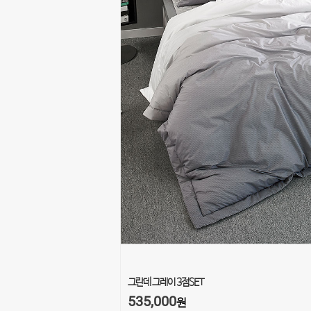
그란데 그레이 3점SET
535,000
원