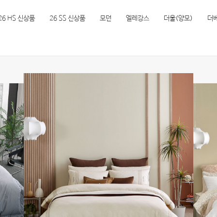
26 HS 신상품
26 SS 신상품
모던
엘레강스
더울(양모)
더