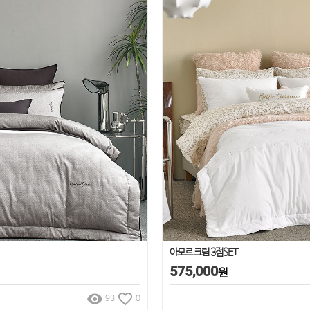
아모르 크림 3점SET
575,000
원
remove_red_eye
favorite_border
93
0