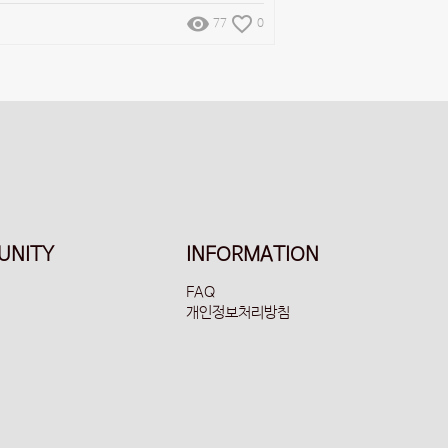
remove_red_eye
favorite_border
77
0
UNITY
INFORMATION
FAQ
개인정보처리방침