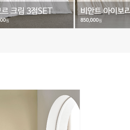
르 크림 3점SET
비안트 아이보리
000
850,000
원
원