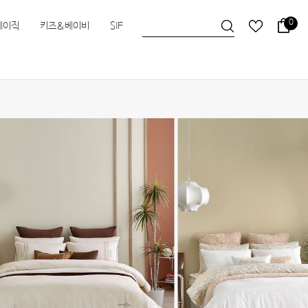
0
베이직
키즈&베이비
SIF
슬립앤슬립
HEIMa
한실
한실