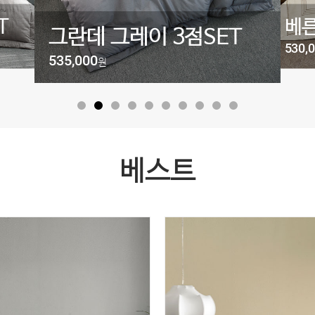
T
아모
베른 베이지 3점SET
575,
530,000
원
베스트