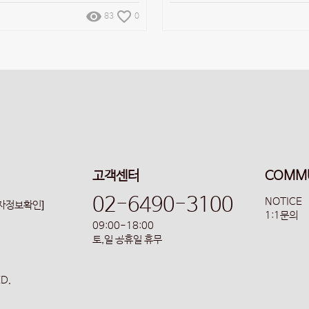
remove_red_eye
favorite_border
83
0
고객센터
COMM
02-6490-3100
NOTICE
업자정보확인]
1:1문의
09:00-18:00
토,일 공휴일 휴무
ED.