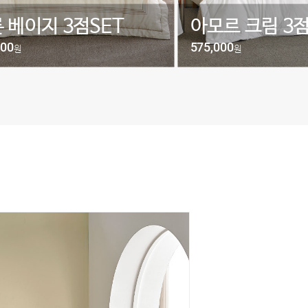
르 크림 3점SET
비안트 아이보리
000
850,000
원
원