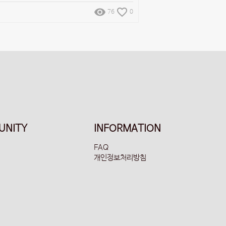
remove_red_eye
favorite_border
76
0
UNITY
INFORMATION
FAQ
개인정보처리방침