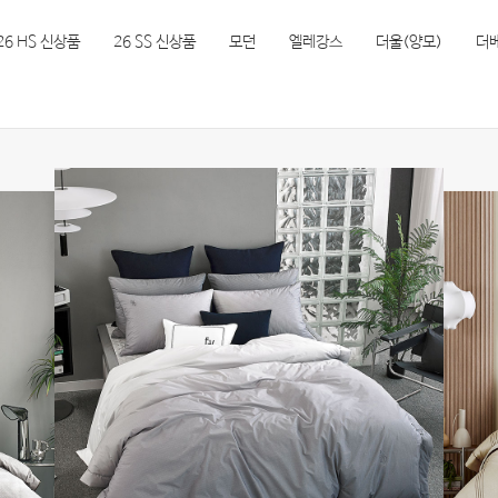
26 HS 신상품
26 SS 신상품
모던
엘레강스
더울(양모)
더