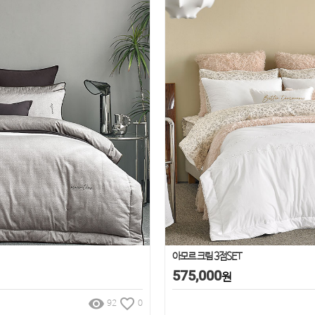
아모르 크림 3점SET
575,000
원
remove_red_eye
favorite_border
92
0