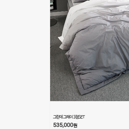
그란데 그레이 3점SET
535,000
원