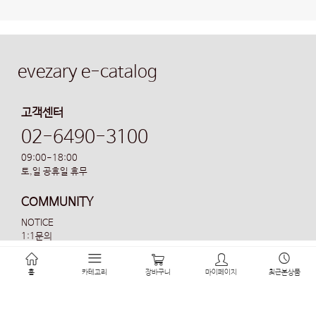
evezary e-catalog
고객센터
02-6490-3100
09:00-18:00
토,일 공휴일 휴무
COMMUNITY
NOTICE
1:1문의
홈
카테고리
장바구니
마이페이지
최근본상품
INFORMATION
FAQ
개인정보처리방침