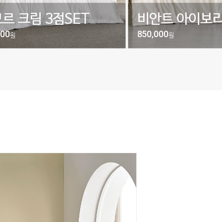
르 크림 3점SET
비안트 아이보리
000
850,000
원
원