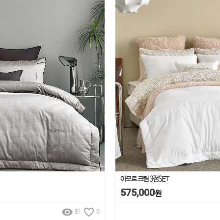
아모르 크림 3점SET
575,000
원
remove_red_eye
favorite_border
81
0