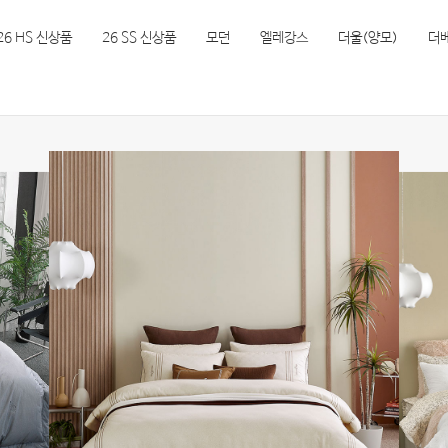
26 HS 신상품
26 SS 신상품
모던
엘레강스
더울(양모)
더