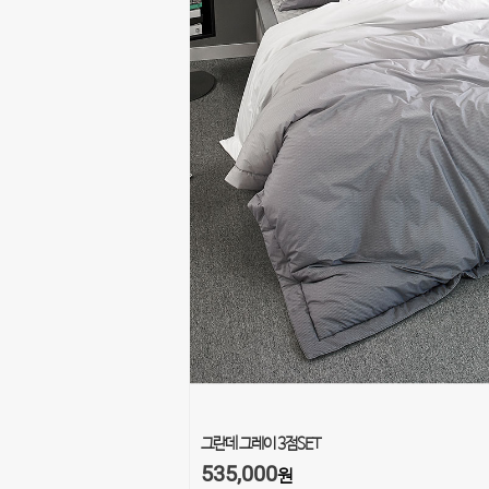
그란데 그레이 3점SET
535,000
원