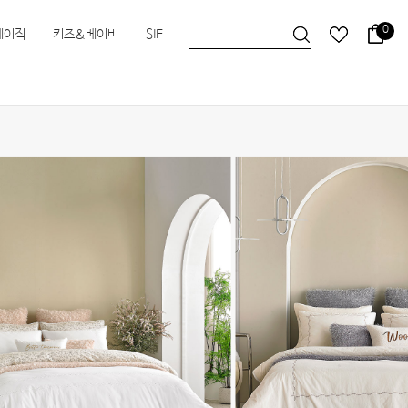
0
베이직
키즈&베이비
SIF
슬립앤슬립
HEIMa
한실
한실