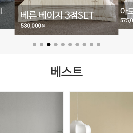
T
아모
베른 베이지 3점SET
575,
530,000
원
베스트