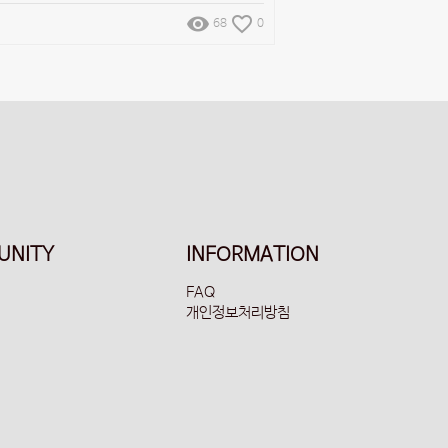
remove_red_eye
favorite_border
68
0
UNITY
INFORMATION
FAQ
개인정보처리방침