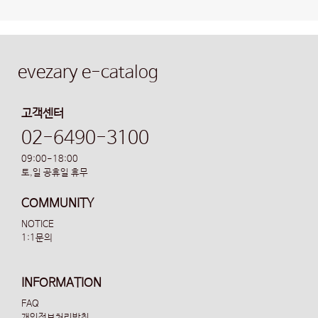
evezary e-catalog
고객센터
02-6490-3100
09:00-18:00
토,일 공휴일 휴무
COMMUNITY
NOTICE
1:1문의
INFORMATION
FAQ
개인정보처리방침