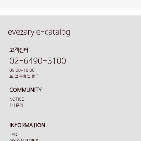
evezary e-catalog
고객센터
02-6490-3100
09:00-18:00
토,일 공휴일 휴무
COMMUNITY
NOTICE
1:1문의
INFORMATION
FAQ
개인정보처리방침