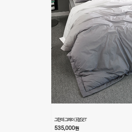
그란데 그레이 3점SET
535,000
원