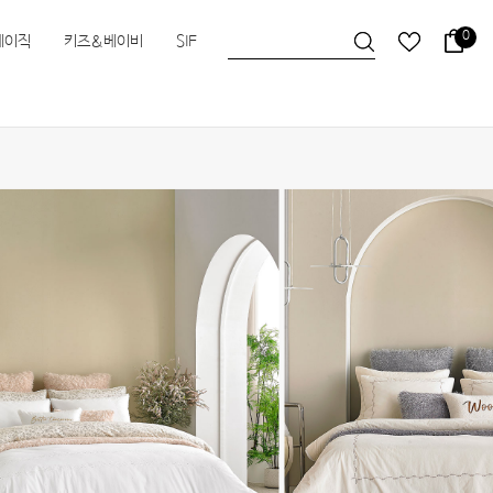
0
베이직
키즈&베이비
SIF
슬립앤슬립
HEIMa
한실
한실