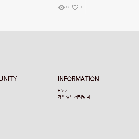
remove_red_eye
favorite_border
68
0
UNITY
INFORMATION
FAQ
개인정보처리방침