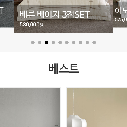
T
아모
베른 베이지 3점SET
575,
530,000
원
베스트