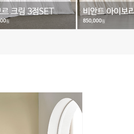
르 크림 3점SET
비안트 아이보리
000
850,000
원
원