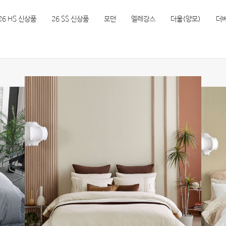
26 HS 신상품
26 SS 신상품
모던
엘레강스
더울(양모)
더