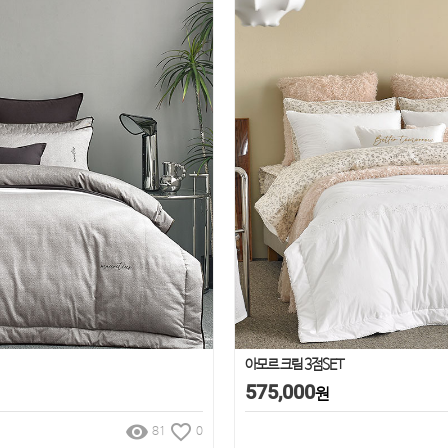
아모르 크림 3점SET
575,000
원
remove_red_eye
favorite_border
81
0