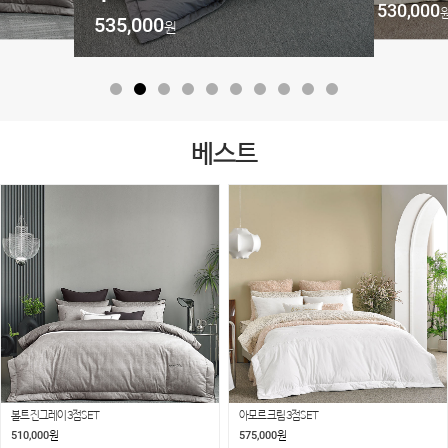
530,000
535,000
원
원
베스트
볼트 진그레이 3점SET
아모르 크림 3점SET
510,000
575,000
원
원