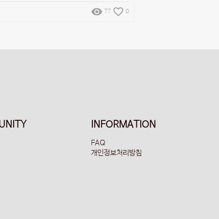
remove_red_eye
favorite_border
77
0
UNITY
INFORMATION
FAQ
개인정보처리방침