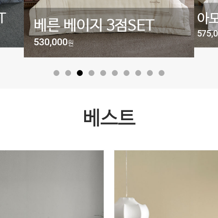
T
아모
베른 베이지 3점SET
575,
530,000
원
베스트