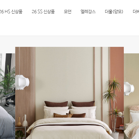
26 HS 신상품
26 SS 신상품
모던
엘레강스
더울(양모)
더