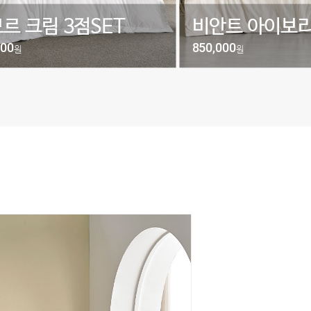
르 크림 3점SET
비안트 아이보리
000
850,000
원
원