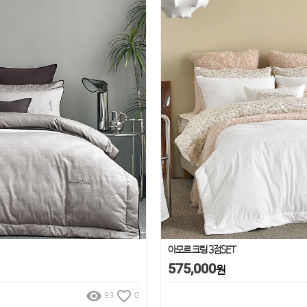
아모르 크림 3점SET
575,000
원
remove_red_eye
favorite_border
93
0