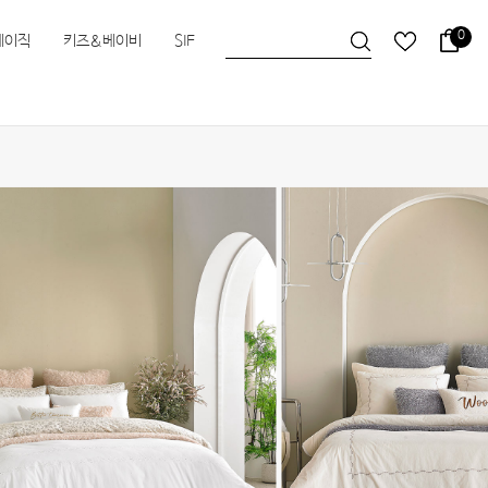
0
베이직
키즈&베이비
SIF
슬립앤슬립
HEIMa
한실
한실