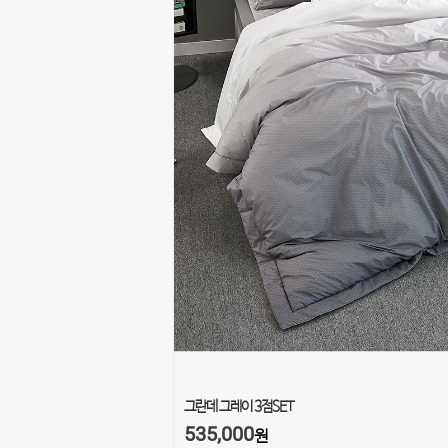
그란데 그레이 3점SET
535,000
원