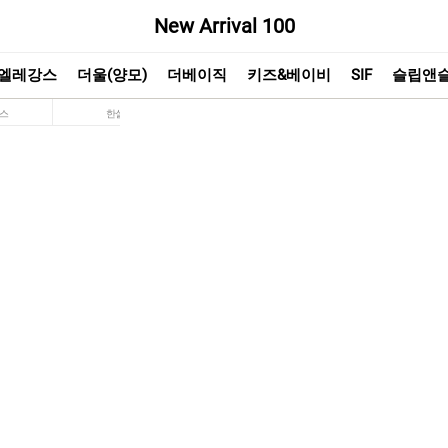
New Arrival 100
엘레강스
더울(양모)
더베이직
키즈&베이비
SIF
슬립앤
스
한실
키즈&베이비
SIF