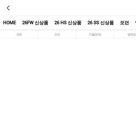
HOME
26FW 신상품
26 HS 신상품
26 SS 신상품
모던
전체
모던
더울(양모)
엘레강