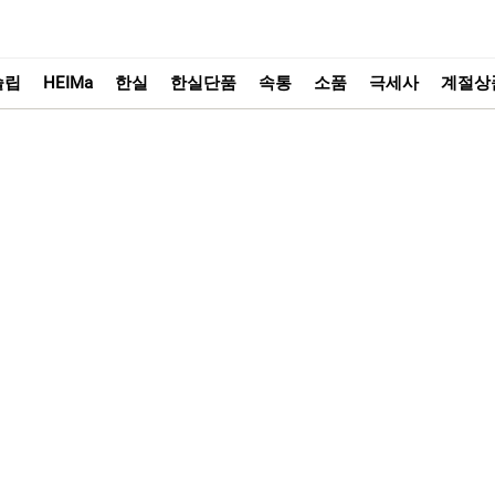
슬립
HEIMa
한실
한실단품
속통
소품
극세사
계절상
속통
소품
HEIMa
한실단품