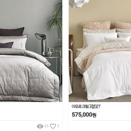
아모르 크림 3점SET
575,000
원
remove_red_eye
favorite_border
93
0