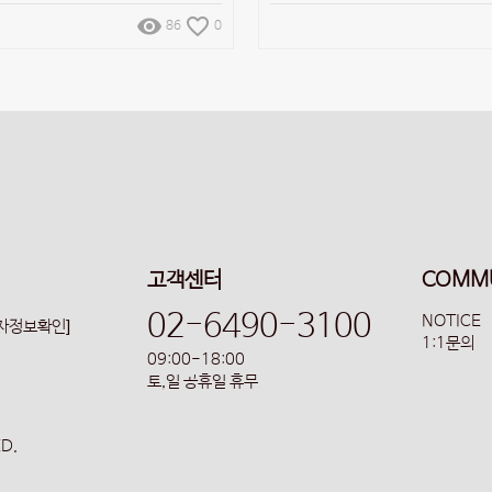
remove_red_eye
favorite_border
86
0
고객센터
COMM
02-6490-3100
NOTICE
업자정보확인]
1:1문의
09:00-18:00
토,일 공휴일 휴무
ED.