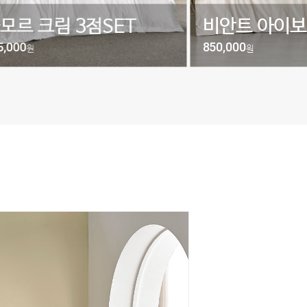
르 크림 3점SET
비안트 아이보리
000
850,000
원
원