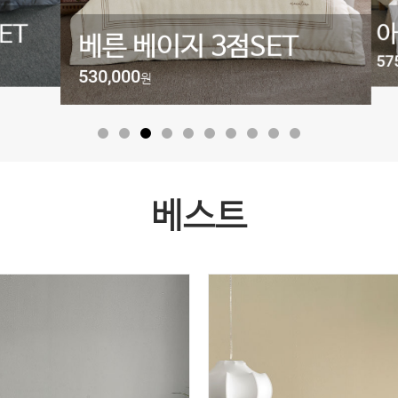
T
아모
베른 베이지 3점SET
575,
530,000
원
베스트