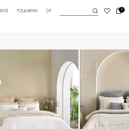
0
베이직
키즈&베이비
SIF
슬립앤슬립
HEIMa
한실
한실