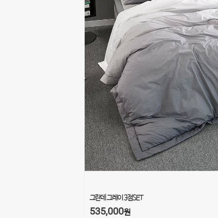
그란데 그레이 3점SET
535,000
원