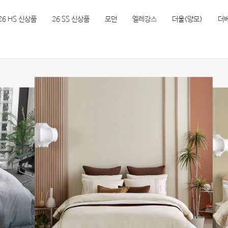
26 HS 신상품
26 SS 신상품
모던
엘레강스
더울(양모)
더