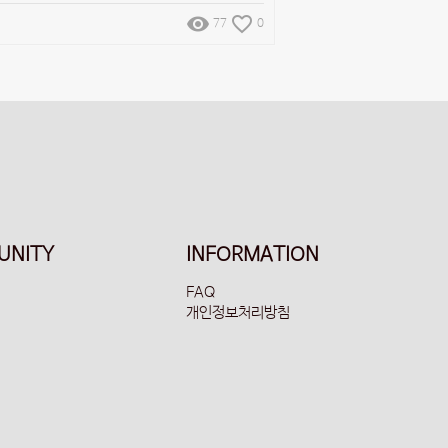
remove_red_eye
favorite_border
77
0
UNITY
INFORMATION
FAQ
개인정보처리방침