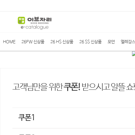
HOME
26FW 신상품
26 HS 신상품
26 SS 신상품
모던
엘레강
고객님만을 위한
쿠폰!
받으시고 알뜰 
쿠폰1