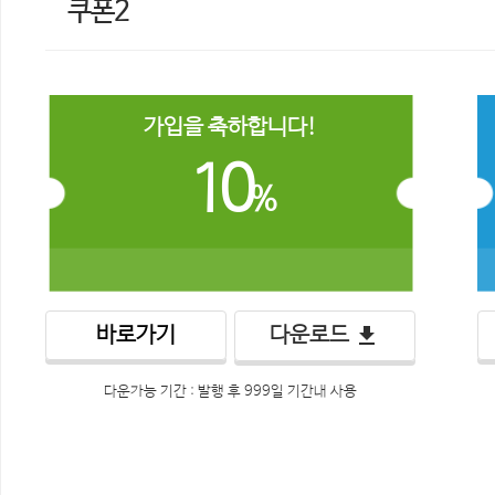
쿠폰2
가입을 축하합니다!
10
%
바로가기
get_app
다운로드
다운가능 기간 : 발행 후 999일 기간내 사용