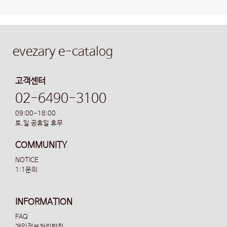
evezary e-catalog
고객센터
02-6490-3100
09:00-18:00
토,일 공휴일 휴무
COMMUNITY
NOTICE
1:1문의
INFORMATION
FAQ
개인정보처리방침