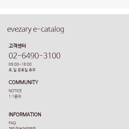
evezary e-catalog
고객센터
02-6490-3100
09:00-18:00
토,일 공휴일 휴무
COMMUNITY
NOTICE
1:1문의
INFORMATION
FAQ
개인정보처리방침