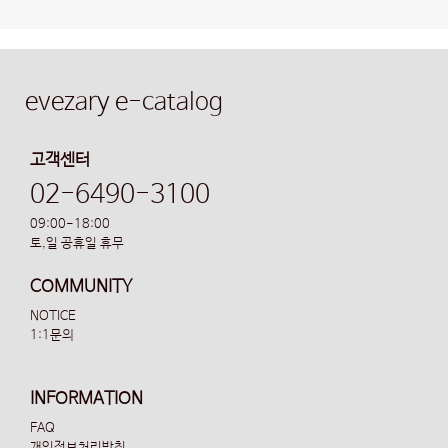
evezary e-catalog
고객센터
02-6490-3100
09:00-18:00
토,일 공휴일 휴무
COMMUNITY
NOTICE
1:1문의
INFORMATION
FAQ
개인정보처리방침