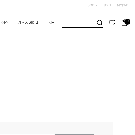
LOGIN
JOIN
MYPAGE
0
베이직
키즈&베이비
SIF
슬립앤슬립
HEIMa
한실
한실