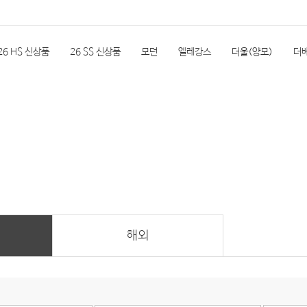
26 HS 신상품
26 SS 신상품
모던
엘레강스
더울(양모)
더
해외