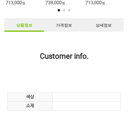
713,000
738,000
713,000
8
원
원
원
상품정보
가격정보
상세정보
Customer info.
색상
소재