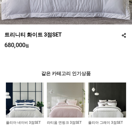
트리니티 화이트 3점SET
680,000
원
같은 카테고리 인기상품
플리아 네이비 3점SET
라티움 연핑크 3점SET
플리아 그레이 3점SET
몽