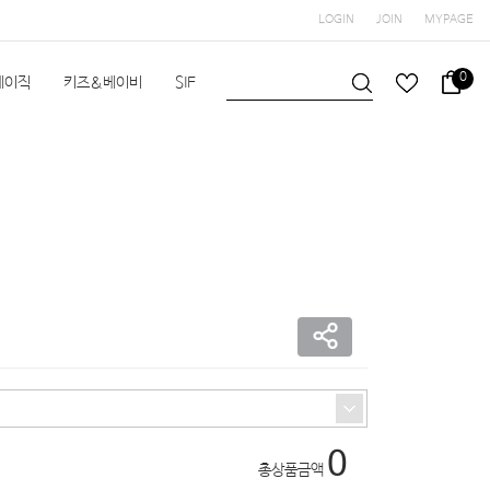
LOGIN
JOIN
MYPAGE
0
베이직
키즈&베이비
SIF
헬스/수영
공지사항
0
총상품금액