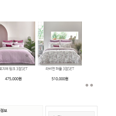
로지에 핑크 3점SET
라비엔 퍼플 3점SET
플라워가든 코랄 3
475,000
원
510,000
원
450,000
원
세정보