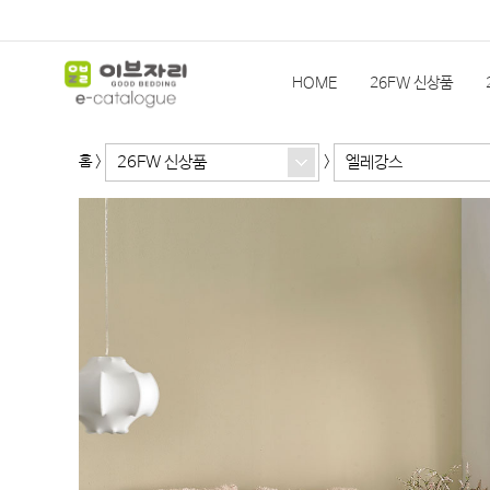
HOME
26FW 신상품
26FW 신상품
엘레강스
홈
>
>
슬립앤슬립
HEIMa
한
기획상품(발주)
이전 시즌