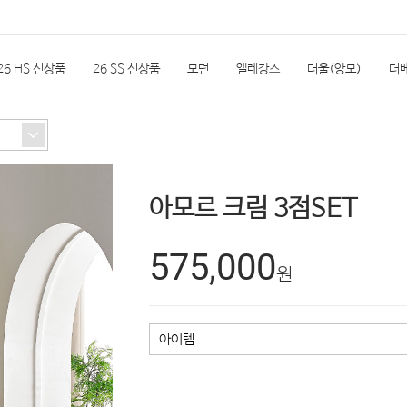
26 HS 신상품
26 SS 신상품
모던
엘레강스
더울(양모)
더
실
한실단품
속통
소품
극세사
계절상품(여름)
자전거/
아모르 크림 3점SET
REVIEW
575,000
원
아이템