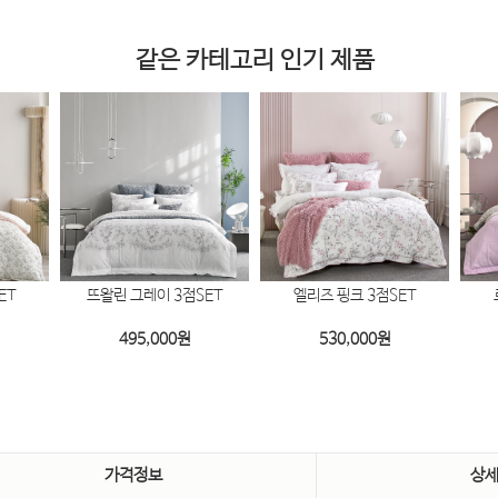
같은 카테고리 인기 제품
ET
뜨왈린 그레이 3점SET
엘리즈 핑크 3점SET
495,000
원
530,000
원
가격정보
상