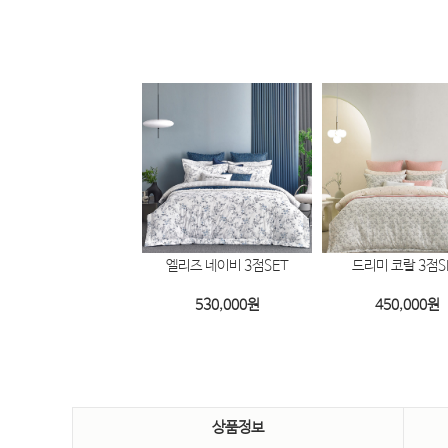
워가든 코랄 3점SET
엘리즈 네이비 3점SET
드리미 코랄 3점S
450,000
원
530,000
원
450,000
원
상품정보