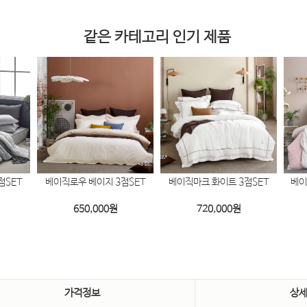
같은 카테고리 인기 제품
점SET
베이직로우 베이지 3점SET
베이직마크 화이트 3점SET
베이
650,000
원
720,000
원
가격정보
상