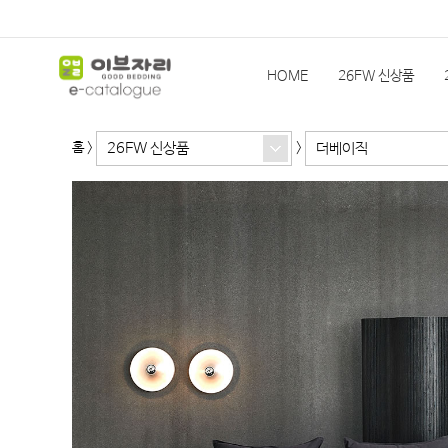
HOME
26FW 신상품
26FW 신상품
더베이직
홈
>
>
슬립앤슬립
HEIMa
한
기획상품(발주)
이전 시즌