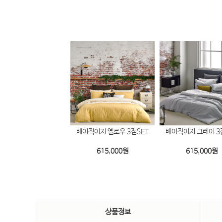
직로우 화이트 3점SET
베이직이지 옐로우 3점SET
베이직이지 그레이 3
650,000
원
615,000
원
615,000
원
상품정보