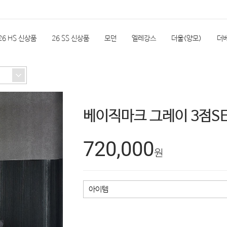
26 HS 신상품
26 SS 신상품
모던
엘레강스
더울(양모)
더
실
한실단품
속통
소품
극세사
계절상품(여름)
자전거/
베이직마크 그레이 3점SE
REVIEW
720,000
원
아이템