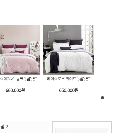
직이지v1 핑크 3점SET
베이직로우 화이트 3점SET
베이직이지 옐로우 3
660,000
원
650,000
원
615,000
원
세정보