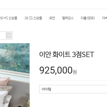
26 HS 신상품
26 SS 신상품
모던
엘레강스
더울(양모)
더
실
한실단품
속통
소품
극세사
계절상품(여름)
자전거/
이안 화이트 3점SET
REVIEW
925,000
원
아이템