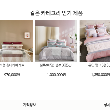
같은 카테고리 인기 제품
서정 침대커버 세트
설록(웨딩) 블루 3점SET
은연 핑크 3점S
970,000
원
1,000,000
원
1,250,000
원
가격정보
상