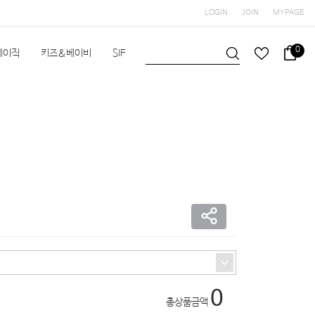
LOGIN
JOIN
MYPAGE
0
베이직
키즈&베이비
SIF
헬스/수영
공지사항
0
총상품금액