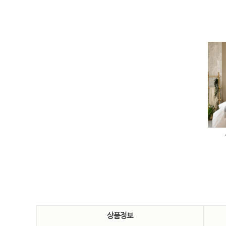
트
설록(웨딩) 블루 3점SET
은연 핑크 3점SET
1,000,000
원
1,250,000
원
상품정보