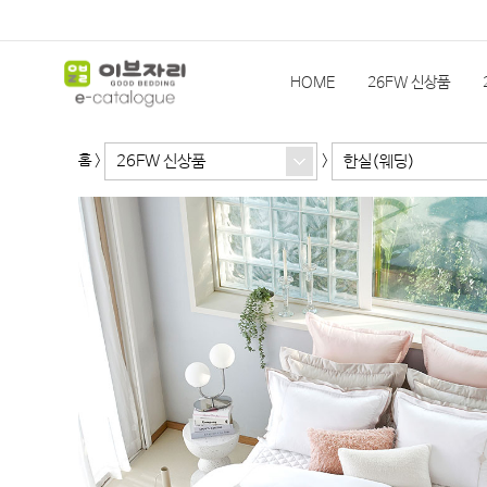
HOME
26FW 신상품
26FW 신상품
한실(웨딩)
홈
>
>
슬립앤슬립
HEIMa
한
기획상품(발주)
이전 시즌