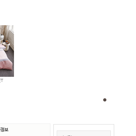
ET
서정 침대커버 세트
설록(웨딩) 블루 3점SET
970,000
원
1,000,000
원
세정보