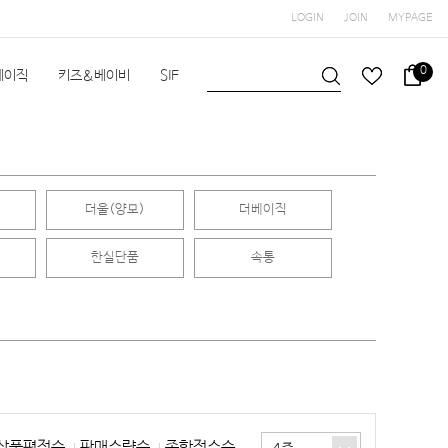
LOGIN
JOIN
MYPAGE
0
베이직
키즈&베이비
SIF
헬스/수영
공지사항
더울(양모)
더베이직
한실단품
속통
상품평점순
판매수량순
종합점수순