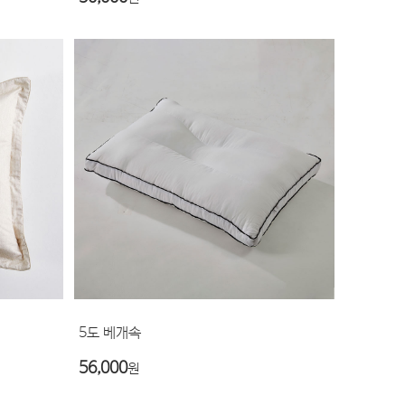
5도 베개속
56,000
원