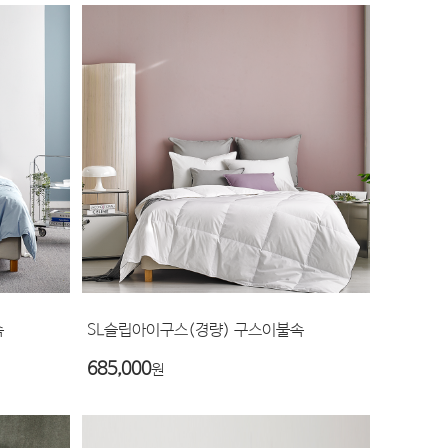
속
SL슬립아이구스(경량) 구스이불속
685,000
원