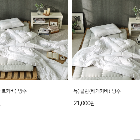
매트커버) 방수
뉴)클린(베개커버) 방수
21,000
원
원