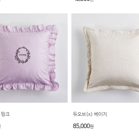
 핑크
듀오브(s) 베이지
85,000
원
원