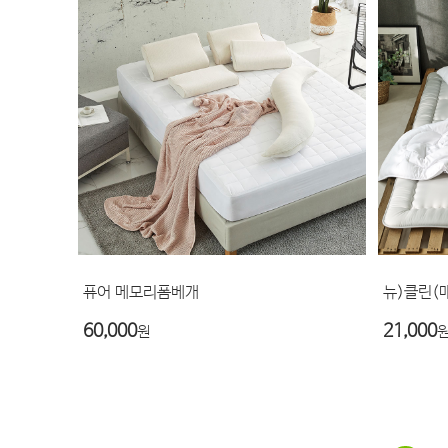
퓨어 메모리폼베개
뉴)클린(
60,000
21,000
원