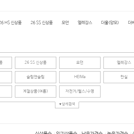
26 HS 신상품
26 SS 신상품
모던
엘레강스
더울(양모)
더
실
한실단품
속통
소품
극세사
계절상품(여름)
자전거/
상품
26 SS 신상품
모던
엘레강스
REVIEW
슬립앤슬립
HEIMa
한실
계절상품(여름)
자전거/헬스/수영
상세검색
신상품순
인기상품순
낮은가격순
높은가격순