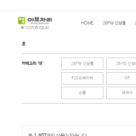
HOME
26FW 신상품
홈
슬립앤슬립
HEIMa
한
카테고리 '대'
26FW 신상품
26 HS 신
기획상품(발주)
이전 시즌
키즈&베이비
SIF
소품
극세사
총
1,407
개의 상품이 있습니다.