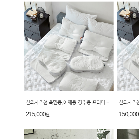
신의사추천 측면용,어깨용,경추용 프리미엄 베개..
215,000
150,000
원