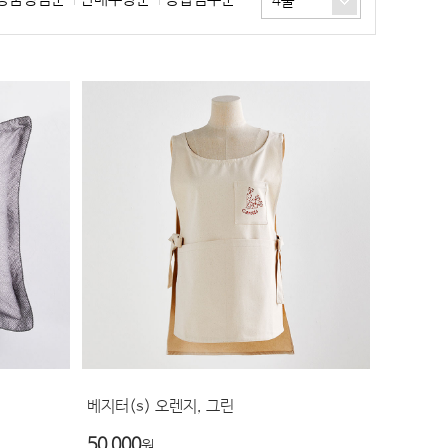
4줄
베지터(s) 오렌지, 그린
50,000
원