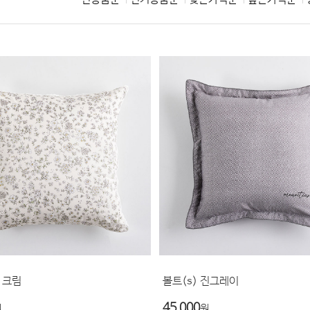
 크림
볼트(s) 진그레이
45,000
원
원