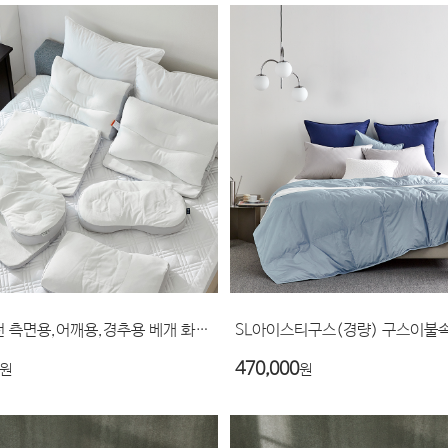
신의사추천 측면용,어깨용,경추용 베개 화이트
SL아이스티구스(경량) 구스이불
470,000
원
원