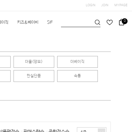
LOGIN
JOIN
MYPAGE
0
베이직
키즈&베이비
SIF
헬스/수영
공지사항
더울(양모)
더베이직
한실단품
속통
상품평점순
판매수량순
종합점수순