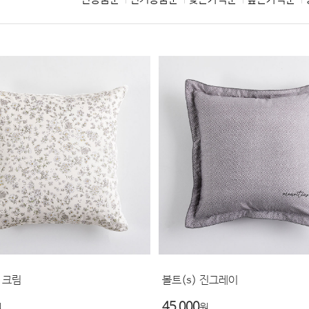
 크림
볼트(s) 진그레이
45,000
원
원