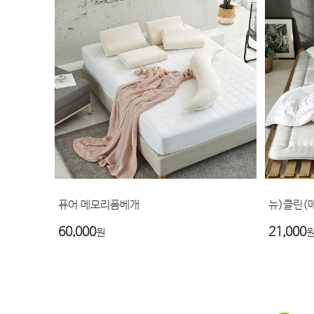
퓨어 메모리폼베개
뉴)클린(
60,000
21,000
원