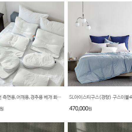
신의사추천 측면용,어깨용,경추용 베개 화이트
SL아이스티구스(경량) 구스이불
470,000
원
원