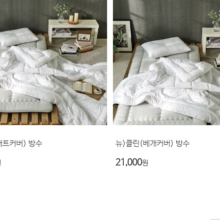
매트커버) 방수
뉴)클린(베개커버) 방수
21,000
원
원