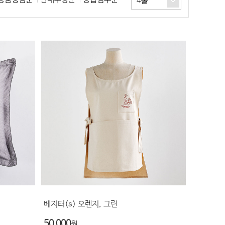
4줄
베지터(s) 오렌지, 그린
50,000
원