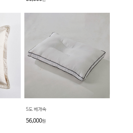
5도 베개속
56,000
원