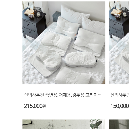
신의사추천 측면용,어깨용,경추용 프리미엄 베개..
215,000
150,000
원