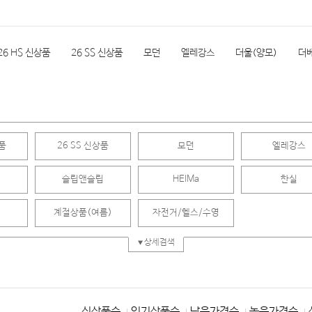
26 HS 신상품
26 SS 신상품
모던
엘레강스
더울(양모)
더
실
한실단품
속통
소품
극세사
계절상품(여름)
자전거/
상품
26 SS 신상품
모던
엘레강스
REVIEW
슬립앤슬립
HEIMa
한실
계절상품(여름)
자전거/헬스/수영
상세검색
신상품순
인기상품순
낮은가격순
높은가격순