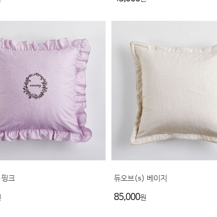
 핑크
듀오브(s) 베이지
85,000
원
원