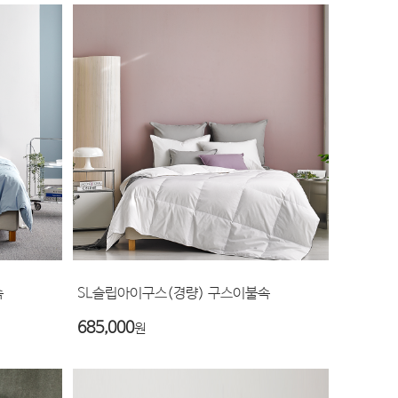
속
SL슬립아이구스(경량) 구스이불속
685,000
원