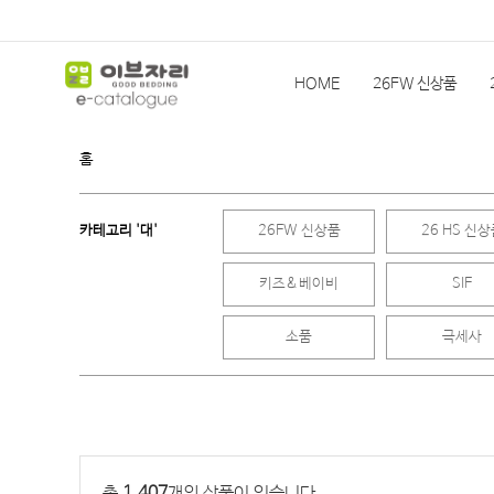
HOME
26FW 신상품
홈
슬립앤슬립
HEIMa
한
카테고리 '대'
26FW 신상품
26 HS 신
기획상품(발주)
이전 시즌
키즈&베이비
SIF
소품
극세사
총
1,407
개의 상품이 있습니다.